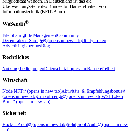
Mitgliedstaat wenden. In Deutschland ist das die
Überwachungsstelle des Bundes für Barrierefreiheit von
Informationstechnik (BFIT-Bund).
®
WeSendit
File Sharing
File Management
Community
Decentralized Storage
(opens in new tab)
Utility Token
Advertising
Über uns
Blog
Rechtliches
Nutzungsbedingungen
Datenschutz
Impressum
Barrierefreiheit
Wirtschaft
Node NFT
(opens in new tab)
Aktivitäts- & Empfehlungsbonus
(opens in new tab)
Umlaufmenge
(opens in new tab)
WSI Token
Burn
(opens in new tab)
Sicherheit
Hacken Audit
(opens in new tab)
Solidproof Audit
(opens in new
tab)